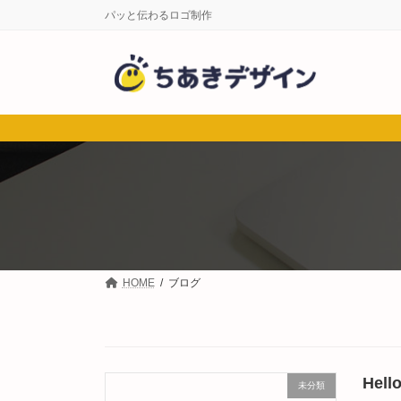
コ
ナ
パッと伝わるロゴ制作
ン
ビ
テ
ゲ
ン
ー
ツ
シ
へ
ョ
ス
ン
キ
に
ッ
移
プ
動
HOME
ブログ
Hello
未分類